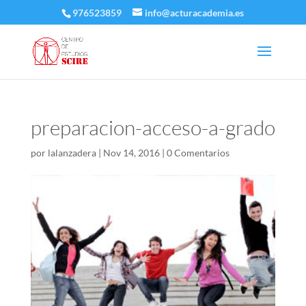
976523859
info@acturacademia.es
preparacion-acceso-a-grado
por
lalanzadera
|
Nov 14, 2016
|
0 Comentarios