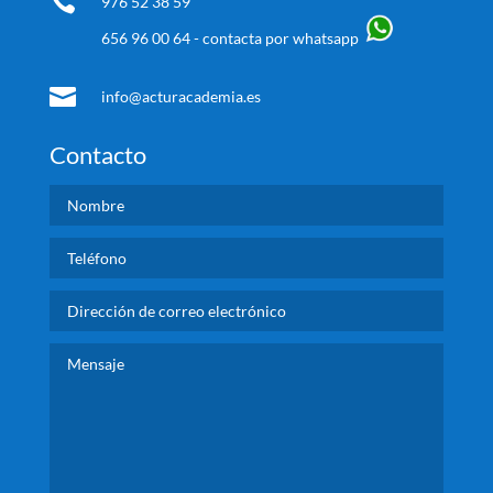

976 52 38 59
656 96 00 64 - contacta por whatsapp

info@acturacademia.es
Contacto