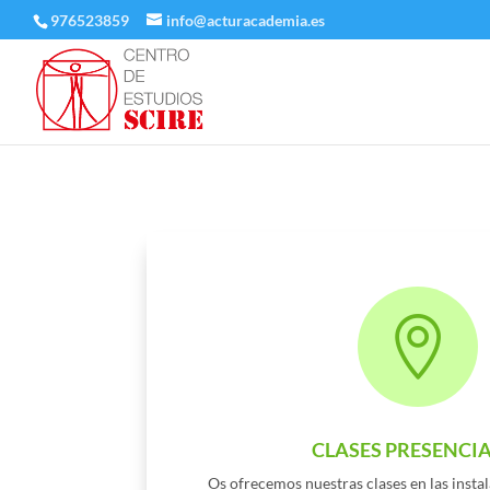
976523859
info@acturacademia.es

CLASES PRESENCI
Os ofrecemos nuestras clases en las insta