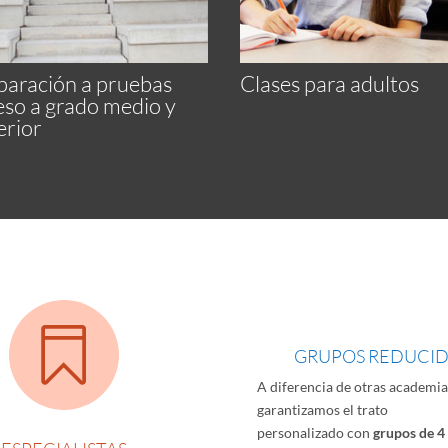
paración a pruebas
Clases para adultos
eso a grado medio y
erior

GRUPOS REDUCI
A diferencia de otras academia
garantizamos el trato
personalizado con
grupos de 4