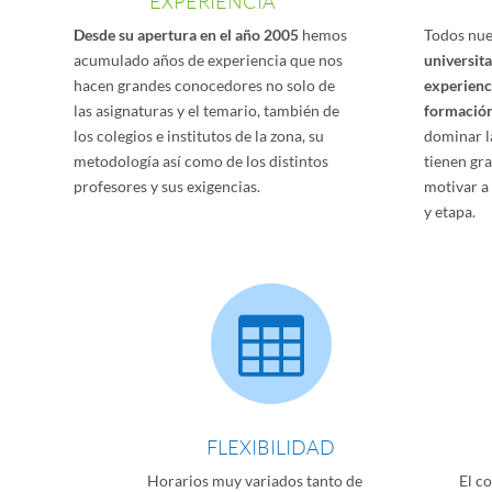
EXPERIENCIA
Desde su apertura en el año 2005
hemos
Todos nue
acumulado años de experiencia que nos
universit
hacen grandes conocedores no solo de
experienc
las asignaturas y el temario, también de
formació
los colegios e institutos de la zona, su
dominar l
metodología así como de los distintos
tienen gr
profesores y sus exigencias.
motivar a
y etapa.

FLEXIBILIDAD
Horarios muy variados tanto de
El c