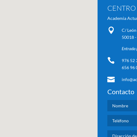
CENTRO 
Academia Actu

C/ León 
50018 -
Entrada 

976 52 
656 96 

info@ac
Contacto