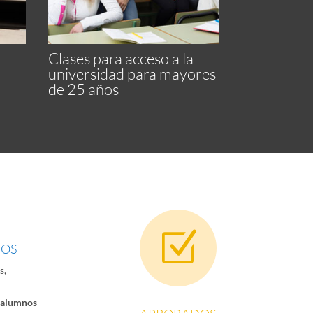
Clases para acceso a la
universidad para mayores
de 25 años
Z
DOS
s,
 alumnos