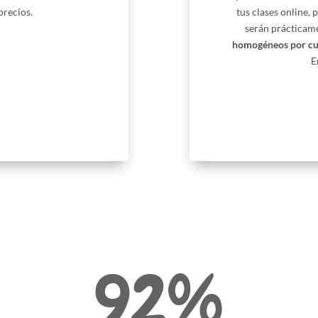
precios.
tus clases online,
serán prácticame
homogéneos por cur
E
92
%