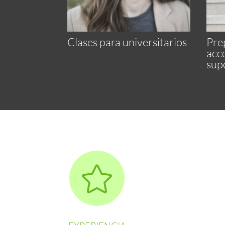
Clases para universitarios
Pre
acc
sup
