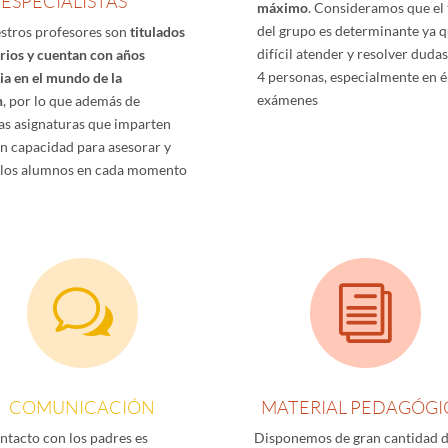
ESPECIALISTAS
máximo
. Consideramos que el
del grupo es determinante ya 
stros profesores son
titulados
difícil atender y resolver duda
arios y cuentan con años
4 personas, especialmente en 
ia en el mundo de la
exámenes
n
, por lo que además de
as asignaturas que imparten
an capacidad para asesorar y
 los alumnos en cada momento
w
i
COMUNICACIÓN
MATERIAL PEDAGÓG
ontacto con los padres es
Disponemos de gran cantidad 