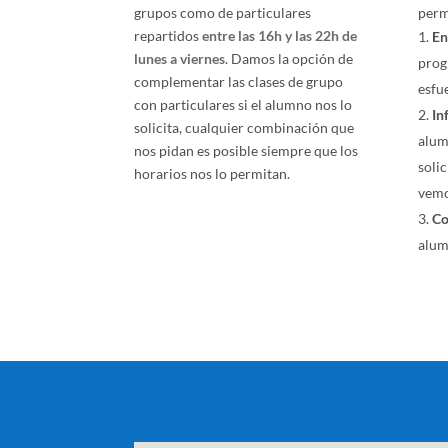
grupos como de particulares
perm
repartidos
entre las 16h y las 22h de
En
lunes a viernes
. Damos la opción de
prog
complementar las clases de grupo
esfu
con particulares si el alumno nos lo
In
solicita, cualquier combinación que
alum
nos pidan es posible siempre que los
solic
horarios nos lo permitan.
vemo
Co
alu