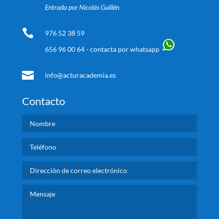
Entrada por Nicolás Guillén

976 52 38 59
656 96 00 64 - contacta por whatsapp

info@acturacademia.es
Contacto