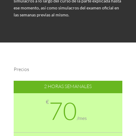
simulacros a lo largo del curso de la parte explicada hasta
ese momento, así como simulacros del examen oficial en
las semanas previas al mismo.
Precios
2 HORAS SEMANALES
70
€
/
mes