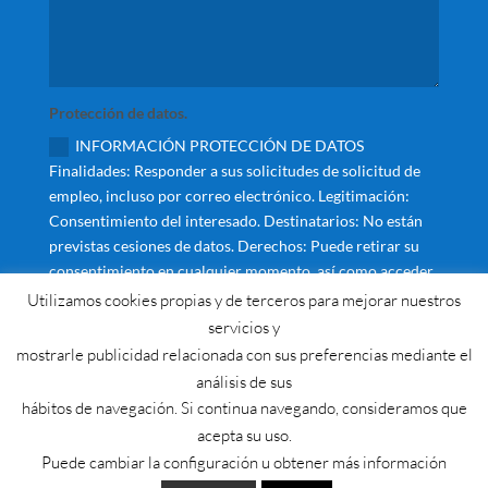
Protección de datos.
INFORMACIÓN PROTECCIÓN DE DATOS
Finalidades: Responder a sus solicitudes de solicitud de
empleo, incluso por correo electrónico. Legitimación:
Consentimiento del interesado. Destinatarios: No están
previstas cesiones de datos. Derechos: Puede retirar su
consentimiento en cualquier momento, así como acceder,
rectificar, suprimir sus datos y demás derechos en
Utilizamos cookies propias y de terceros para mejorar nuestros
info@acturacademia.es Información Adicional: Puede
servicios y
ampliar la información en el enlace de Avisos Legales y
mostrarle publicidad relacionada con sus preferencias mediante el
política de privacidad
análisis de sus
hábitos de navegación. Si continua navegando, consideramos que
Enviar
acepta su uso.
Puede cambiar la configuración u obtener más información